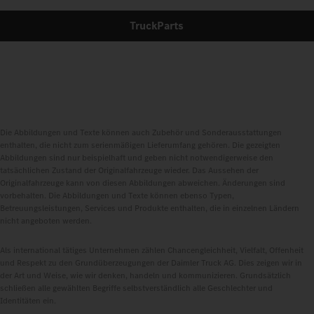
TruckParts
Die Abbildungen und Texte können auch Zubehör und Sonderausstattungen
enthalten, die nicht zum serienmäßigen Lieferumfang gehören. Die gezeigten
Abbildungen sind nur beispielhaft und geben nicht notwendigerweise den
tatsächlichen Zustand der Originalfahrzeuge wieder. Das Aussehen der
Originalfahrzeuge kann von diesen Abbildungen abweichen. Änderungen sind
vorbehalten. Die Abbildungen und Texte können ebenso Typen,
Betreuungsleistungen, Services und Produkte enthalten, die in einzelnen Ländern
nicht angeboten werden.
Als international tätiges Unternehmen zählen Chancengleichheit, Vielfalt, Offenheit
und Respekt zu den Grundüberzeugungen der Daimler Truck AG. Dies zeigen wir in
der Art und Weise, wie wir denken, handeln und kommunizieren. Grundsätzlich
schließen alle gewählten Begriffe selbstverständlich alle Geschlechter und
Identitäten ein.