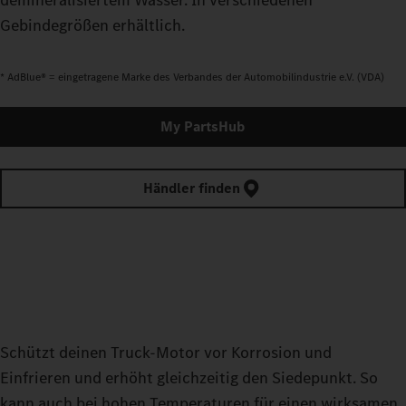
demineralisiertem Wasser. In verschiedenen
Gebindegrößen erhältlich.
* AdBlue® = eingetragene Marke des Verbandes der Automobilindustrie e.V. (VDA)
My PartsHub
Händler finden
Schützt deinen Truck-Motor vor Korrosion und
Einfrieren und erhöht gleichzeitig den Siedepunkt. So
kann auch bei hohen Temperaturen für einen wirksamen