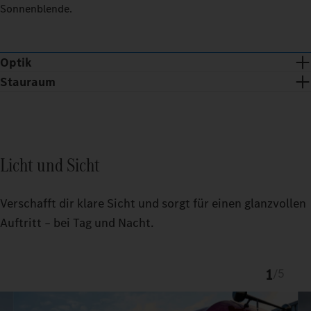
Sonnenblende.
Optik
Stauraum
Licht und Sicht
Verschafft dir klare Sicht und sorgt für einen glanzvollen
Auftritt – bei Tag und Nacht.
1
/
5
Chromspange und -dots verleihen der ProCabin Front eine
exklusive Optik.
Der passgenaue TruckLocker schafft mehr Ordnung und