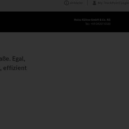
Anbieter
My TruckPoint Login
Heinz Kühne GmbH & Co. KG
Tel.:
+49 34207 6320
aße. Egal,
 effizient