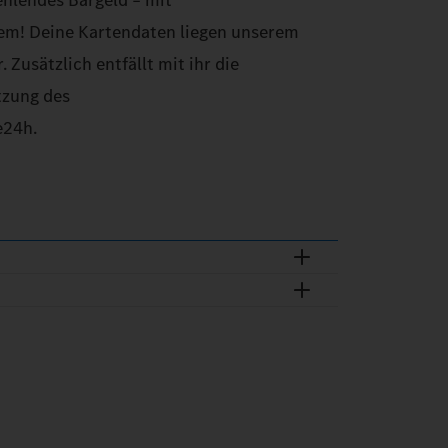
ehlendes Bargeld – mit
lem! Deine Kartendaten liegen unserem
 Zusätzlich entfällt mit ihr die
tzung des
e24h.