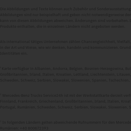
Die Abbildungen und Texte können auch Zubehör und Sonderausstattungen
Abbildungen sind nur beispielhaft und geben nicht notwendigerweise den
kann von diesen Abbildungen abweichen. Änderungen sind vorbehalten. 
Produkte enthalten, die in einzelnen Ländern nicht angeboten werden.
Als international tätiges Unternehmen zählen Chancengleichheit, Vielfal
in der Art und Weise, wie wir denken, handeln und kommunizieren. Grundsä
Identitäten ein.
Karte verfügbar in Albanien, Andorra, Belgien, Bosnien-Herzegowina, Bul
1
Großbritannien, Irland, Italien, Kroatien, Lettland, Liechtenstein, Lita
Schweden, Schweiz, Serbien, Slowakei, Slowenien, Spanien, Tschechien, 
Mercedes‑Benz Trucks Service24h ist mit der Werkstattkarte derzeit ver
2
Finnland, Frankreich, Griechenland, Großbritannien, Irland, Italien, Kro
Portugal, Rumänien, Schweden, Schweiz, Serbien, Slowakei, Slowenien, S
In folgenden Ländern gelten abweichende Rufnummern für den Mercede
3
Rumänien: +40 800672393