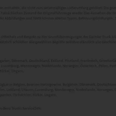
 enthalten, die nicht zum serienmäßigen Lieferumfang gehören. Die gez
 tatsächlichen Zustand der Originalfahrzeuge wieder. Das Aussehen der O
Die Abbildungen und Texte können ebenso Typen, Betreuungsleistungen, 
t, Offenheit und Respekt zu den Grundüberzeugungen der Daimler Truck AG.
tzlich schließen alle gewählten Begriffe selbstverständlich alle Geschle
garien, Dänemark, Deutschland, Estland, Finnland, Frankreich, Griechenl
uen, Luxemburg, Montenegro, Niederlande, Norwegen, Österreich, Polen, Po
Türkei, Ungarn.
fügbar in Belgien, Bosnien-Herzegowina, Bulgarien, Dänemark, Deutschland
atien, Lettland, Litauen, Luxemburg, Montenegro, Niederlande, Norwegen, Ö
panien, Tschechien, Türkei, Ungarn.
s‑Benz Trucks Service24h: