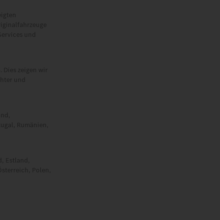
eigten
riginalfahrzeuge
Services und
 Dies zeigen wir
chter und
and,
rtugal, Rumänien,
, Estland,
sterreich, Polen,